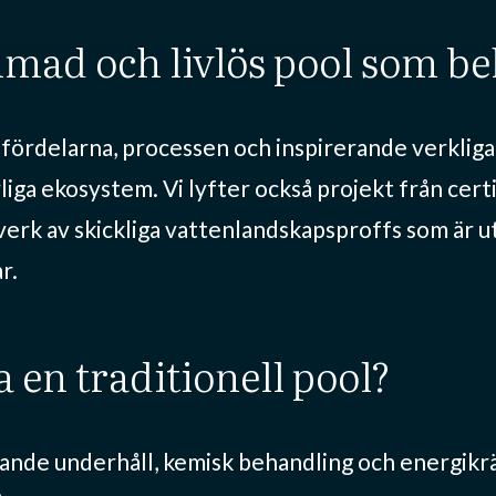
mmad och livlös pool som beh
m fördelarna, processen och inspirerande verkliga
rliga ekosystem. Vi lyfter också projekt från cer
verk av skickliga vattenlandskapsproffs som är ut
r.
a en traditionell pool?
pande underhåll, kemisk behandling och energikr