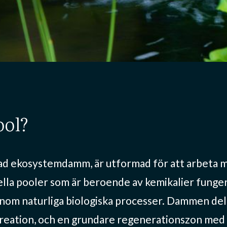
ool?
ad ekosystemdamm, är utformad för att arbeta m
onella pooler som är beroende av kemikalier funge
nom naturliga biologiska processer. Dammen dela
kreation, och en grundare regenerationszon med 