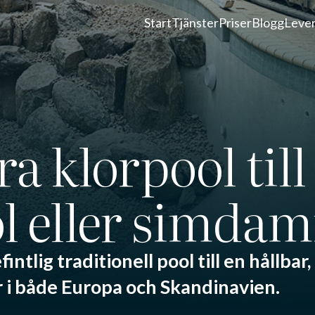
Start
Tjänster
Priser
Blogg
Leve
a klorpool till
l eller simda
intlig traditionell pool till en hållbar
 i både Europa och Skandinavien.