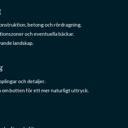
g
konstruktion, betong och rördragning.
tionszoner och eventuella bäckar.
ivande landskap.
g
plingar och detaljer.
 om botten för ett mer naturligt uttryck.