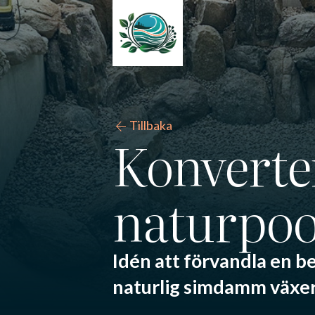
arrow_back
Tillbaka
Konverter
naturpoo
Idén att förvandla en bef
naturlig simdamm växer