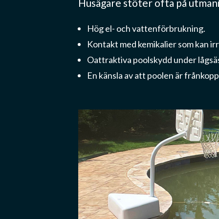
Husägare stöter ofta på utman
Hög el- och vattenförbrukning.
Kontakt med kemikalier som kan irr
Oattraktiva poolskydd under lågsä
En känsla av att poolen är frånkop