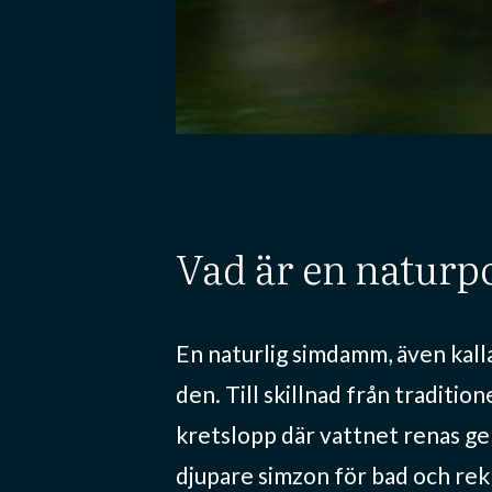
vad är en naturp
En naturlig simdamm, även kall
den. Till skillnad från traditi
kretslopp där vattnet renas ge
djupare simzon för bad och re