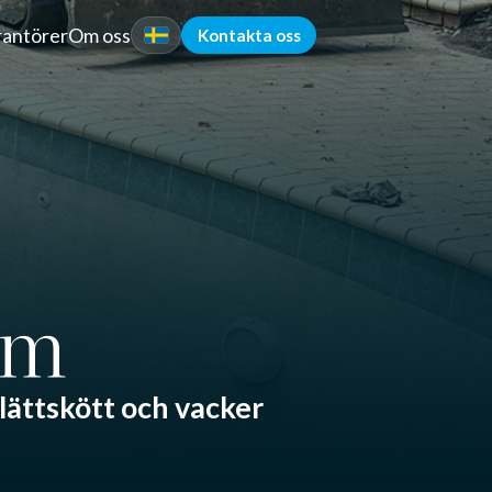
rantörer
Om oss
Kontakta oss
mm
, lättskött och vacker