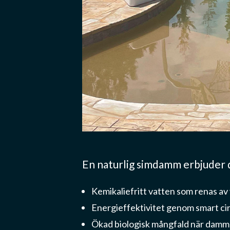
En naturlig simdamm erbjuder
Kemikaliefritt vatten som renas av 
Energieffektivitet genom smart cir
Ökad biologisk mångfald när dammen b