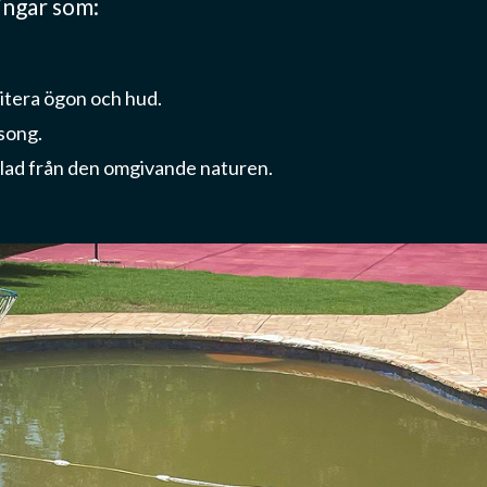
ingar som:
itera ögon och hud.
song.
plad från den omgivande naturen.