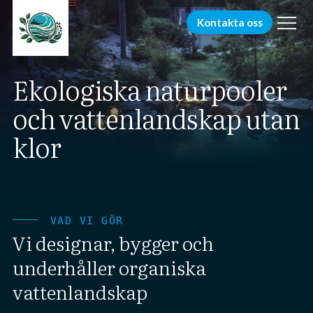
menu
Kontakta oss
Ekologiska naturpooler
och vattenlandskap utan
klor
VAD VI GÖR
Vi designar, bygger och
underhåller organiska
vattenlandskap