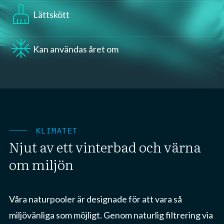
cleaning_services
Lättskött
ac_unit
Kan användas året om
KLIMATET
Njut av ett vinterbad och värna
om miljön
Våra naturpooler är designade för att vara så
miljövänliga som möjligt. Genom naturlig filtrering via