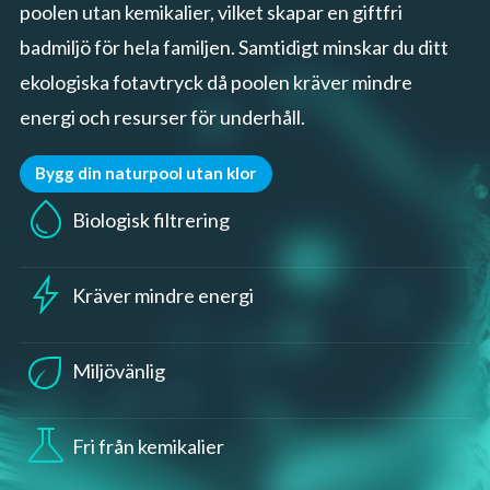
poolen utan kemikalier, vilket skapar en giftfri
badmiljö för hela familjen. Samtidigt minskar du ditt
ekologiska fotavtryck då poolen kräver mindre
energi och resurser för underhåll.
Bygg din naturpool utan klor
water_drop
Biologisk filtrering
bolt
Kräver mindre energi
eco
Miljövänlig
science
Fri från kemikalier