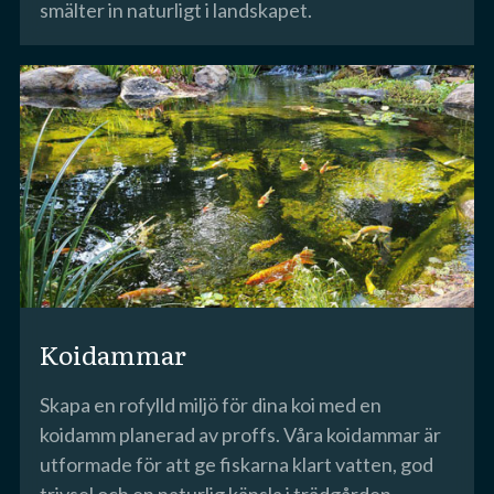
smälter in naturligt i landskapet.
Koidammar
Skapa en rofylld miljö för dina koi med en
koidamm planerad av proffs. Våra koidammar är
utformade för att ge fiskarna klart vatten, god
trivsel och en naturlig känsla i trädgården.