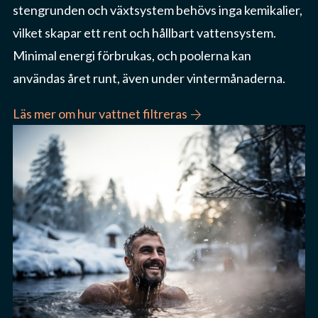
stengrunden och växtsystem behövs inga kemikalier,
vilket skapar ett rent och hållbart vattensystem.
Minimal energi förbrukas, och poolerna kan
användas året runt, även under vintermånaderna.
arrow_forward
Läs mer om hur vattnet filtreras