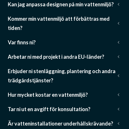
Kan jag anpassa designen på min vattenmiljö?
keyboard_arrow_down
Kommer min vattenmiljö att förbättras med
keyboard_arrow_down
tiden?
Var finns ni?
keyboard_arrow_down
Arbetar ni med projekt i andra EU-länder?
keyboard_arrow_down
Erbjuder ni stenläggning, plantering och andra
keyboard_arrow_down
trädgårdstjänster?
Hur mycket kostar en vattenmiljö?
keyboard_arrow_down
Tar ni ut en avgift för konsultation?
keyboard_arrow_down
Är vatteninstallationer underhållskrävande?
keyboard_arrow_down