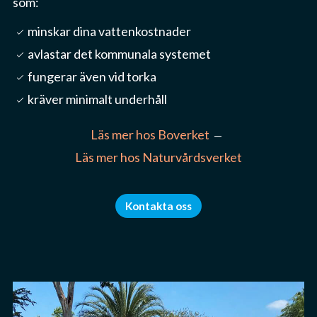
som:
minskar dina vattenkostnader
check_small
avlastar det kommunala systemet
check_small
fungerar även vid torka
check_small
kräver minimalt underhåll
check_small
Läs mer hos Boverket
—
Läs mer hos Naturvårdsverket
Kontakta oss