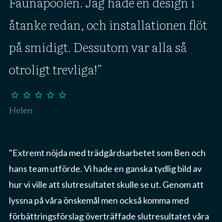
Faunapoolen. Jag hade en design i
åtanke redan, och installationen flöt
på smidigt. Dessutom var alla så
otroligt trevliga!
star
star
star
star
star
Helen
"Extremt nöjda med trädgårdsarbetet som Ben och
hans team utförde. Vi hade en ganska tydlig bild av
hur vi ville att slutresultatet skulle se ut. Genom att
lyssna på våra önskemål men också komma med
förbättringsförslag överträffade slutresultatet våra