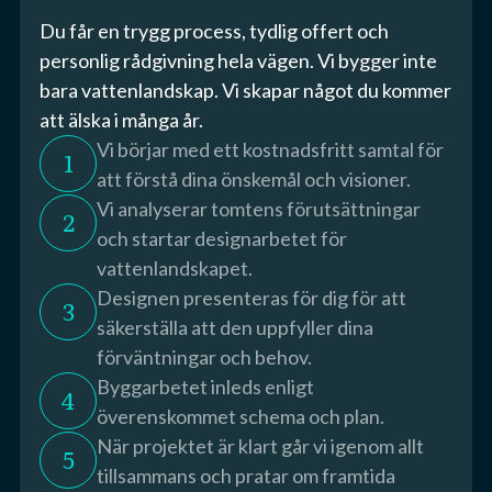
Du får en trygg process, tydlig offert och
personlig rådgivning hela vägen. Vi bygger inte
bara vattenlandskap. Vi skapar något du kommer
att älska i många år.
Vi börjar med ett kostnadsfritt samtal för
1
att förstå dina önskemål och visioner.
Vi analyserar tomtens förutsättningar
2
och startar designarbetet för
vattenlandskapet.
Designen presenteras för dig för att
3
säkerställa att den uppfyller dina
förväntningar och behov.
Byggarbetet inleds enligt
4
överenskommet schema och plan.
När projektet är klart går vi igenom allt
5
tillsammans och pratar om framtida