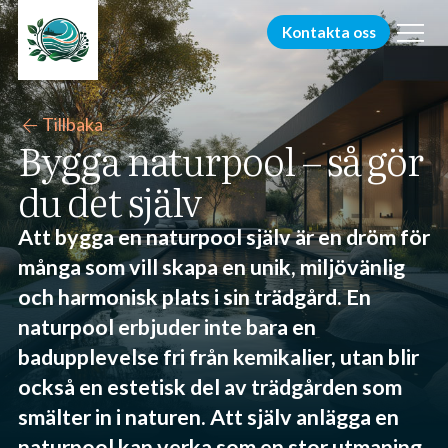
menu
Kontakta oss
arrow_back
Tillbaka
Bygga naturpool – så gör
du det själv
Att bygga en naturpool själv är en dröm för
många som vill skapa en unik, miljövänlig
och harmonisk plats i sin trädgård. En
naturpool erbjuder inte bara en
badupplevelse fri från kemikalier, utan blir
också en estetisk del av trädgården som
smälter in i naturen. Att själv anlägga en
naturpool kan verka som en stor utmaning,